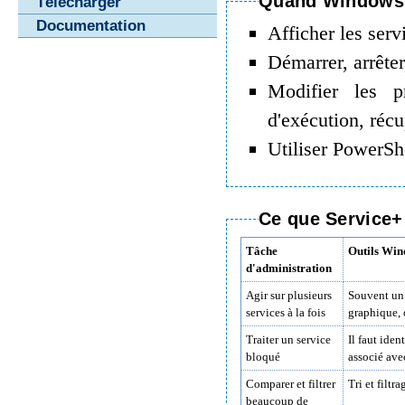
Quand Windows 
Télécharger
Documentation
Afficher les servi
Démarrer, arrête
Modifier les p
d'exécution, réc
Utiliser PowerShe
Ce que Service+
Tâche
Outils Win
d'administration
Agir sur plusieurs
Souvent un 
services à la fois
graphique, 
Traiter un service
Il faut iden
bloqué
associé avec
Comparer et filtrer
Tri et filtra
beaucoup de