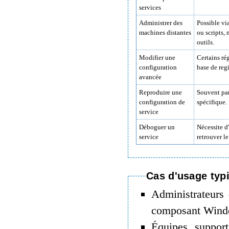
services
Administrer des
Possible vi
machines distantes
ou scripts, 
outils.
Modifier une
Certains ré
configuration
base de regi
avancée
Reproduire une
Souvent pa
configuration de
spécifique.
service
Déboguer un
Nécessite d
service
retrouver l
Cas d'usage typ
Administrateurs 
composant Windo
Équipes support