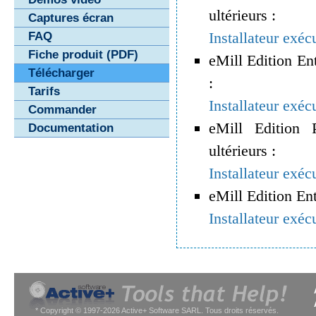
ultérieurs :
Captures écran
Installateur exéc
FAQ
Fiche produit (PDF)
eMill Edition En
Télécharger
:
Tarifs
Installateur exéc
Commander
eMill Edition 
Documentation
ultérieurs :
Installateur exéc
eMill Edition En
Installateur exéc
* Copyright © 1997-2026 Active+ Software SARL. Tous droits réservés.